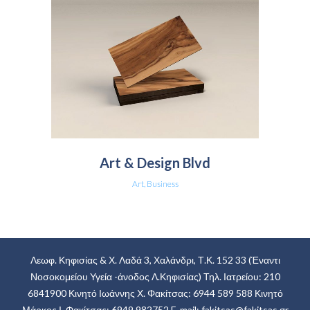
Art & Design Blvd
Art, Business
Λεωφ. Κηφισίας & Χ. Λαδά 3, Χαλάνδρι, Τ.Κ. 152 33
(Έναντι
Νοσοκομείου Υγεία -άνοδος Λ.Κηφισίας)
Τηλ. Ιατρείου: 210
6841900
Κινητό Ιωάννης Χ. Φακίτσας: 6944 589 588
Κινητό
Μάρκος Ι. Φακίτσας: 6949 982752
E-mail:
fakitsas@fakitsas.gr