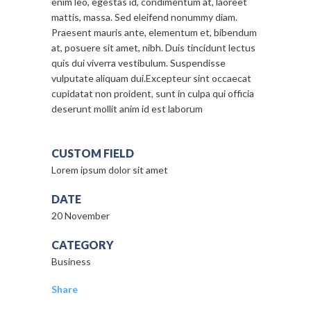
enim leo, egestas id, condimentum at, laoreet
mattis, massa. Sed eleifend nonummy diam.
Praesent mauris ante, elementum et, bibendum
at, posuere sit amet, nibh. Duis tincidunt lectus
quis dui viverra vestibulum. Suspendisse
vulputate aliquam dui.Excepteur sint occaecat
cupidatat non proident, sunt in culpa qui officia
deserunt mollit anim id est laborum
CUSTOM FIELD
Lorem ipsum dolor sit amet
DATE
20 November
CATEGORY
Business
Share