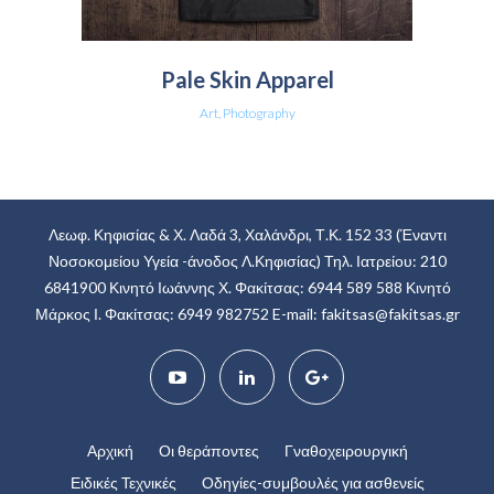
Pale Skin Apparel
Art, Photography
Λεωφ. Κηφισίας & Χ. Λαδά 3, Χαλάνδρι, Τ.Κ. 152 33
(Έναντι
Νοσοκομείου Υγεία -άνοδος Λ.Κηφισίας)
Τηλ. Ιατρείου: 210
6841900
Κινητό Ιωάννης Χ. Φακίτσας: 6944 589 588
Κινητό
Μάρκος Ι. Φακίτσας: 6949 982752
E-mail:
fakitsas@fakitsas.gr
Αρχική
Οι θεράποντες
Γναθοχειρουργική
Ειδικές Τεχνικές
Οδηγίες-συμβουλές για ασθενείς