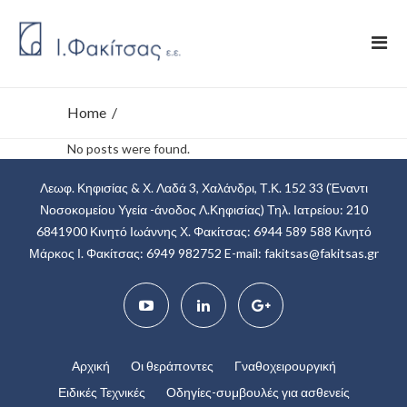
Home
/
No posts were found.
Λεωφ. Κηφισίας & Χ. Λαδά 3, Χαλάνδρι, Τ.Κ. 152 33
(Έναντι
Νοσοκομείου Υγεία -άνοδος Λ.Κηφισίας)
Τηλ. Ιατρείου: 210
6841900
Κινητό Ιωάννης Χ. Φακίτσας: 6944 589 588
Κινητό
Μάρκος Ι. Φακίτσας: 6949 982752
E-mail:
fakitsas@fakitsas.gr
Αρχική
Οι θεράποντες
Γναθοχειρουργική
Ειδικές Τεχνικές
Οδηγίες-συμβουλές για ασθενείς